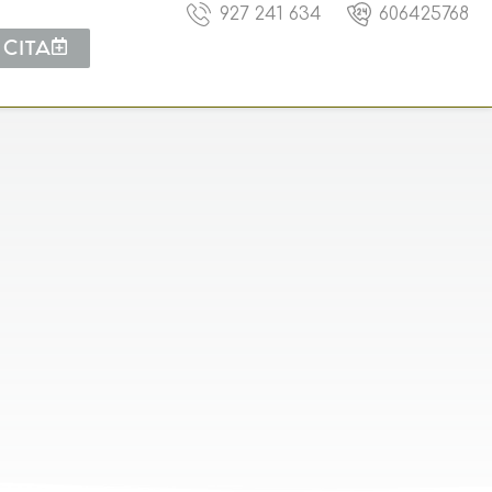
927 241 634
606425768
 CITA